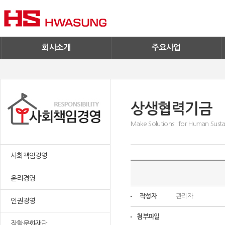
기술혁신
환경/신재생에너지
기업IR
철구사업
전자공고
PC사업
엔지니어링
회사소개
주요사업
상생협력기금
Make Solutions : for Human Sustai
사회책임경영
윤리경영
작성자
관리자
인권경영
첨부파일
장학문화재단