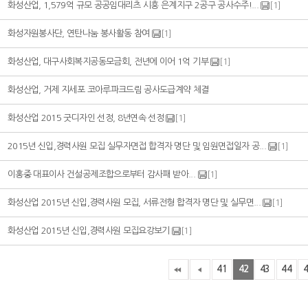
[1]
화성산업, 1,579억 규모 공공임대리츠 시흥 은계지구 2공구 공사수주!...
[1]
화성자원봉사단, 연탄나눔 봉사활동 참여
[1]
화성산업, 대구사회복지공동모금회, 전년에 이어 1억 기부
화성산업, 거제 지세포 코아루파크드림 공사도급계약 체결
[1]
화성산업 2015 굿디자인 선정, 8년연속 선정
[1]
2015년 신입,경력사원 모집 실무자면접 합격자 명단 및 임원면접일자 공...
[1]
이홍중 대표이사 건설공제조합으로부터 감사패 받아...
[1]
화성산업 2015년 신입,경력사원 모집, 서류전형 합격자 명단 및 실무면...
[1]
화성산업 2015년 신입,경력사원 모집요강보기
41
42
43
44
4