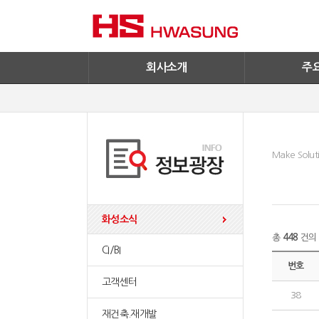
기술혁신
환경/신재생에
기업IR
철구사업
전자공고
PC사업
엔지니어링
회사소개
주
Make Soluti
화성소식
총
448
건의 
CI/BI
번호
고객센터
38
재건축.재개발