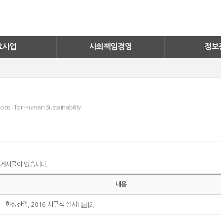
너지
화성자원봉사단
실적보기
활동소식
문의안내
ESG
FAQ
요사업
사회책임경영
정보
ons : for Human Sustainability
게시물이 있습니다.
내용
[2]
화성산업, 2016 시무식 실시!