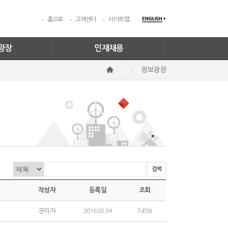
홈으로
고객센터
사이트맵
광장
인재채용
정보광장
검색
작성자
등록일
조회
관리자
7459
2016.02.04