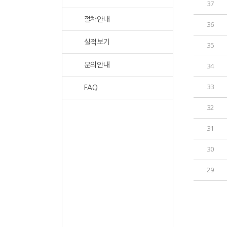
37
절차안내
36
실적보기
35
문의안내
34
33
FAQ
32
31
30
29