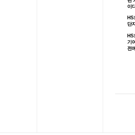
이
HS
단
HS
기
전에