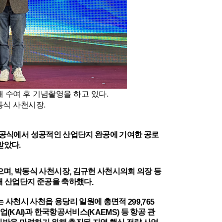
패 수여 후 기념촬영을 하고 있다.
동식 사천시장.
공식에서 성공적인 산업단지 완공에 기여한 공로
받았다
.
으며
박동식 사천시장
김규헌 사천시의회 의장 등
,
,
해 산업단지 준공을 축하했다
.
는 사천시 사천읍 용당리 일원에 총면적
299,765
업
과 한국항공서비스
등 항공 관
(KAI)
(KAEMS)
기반을 마련하기 위해 추진된 지역 핵심 전략 사업