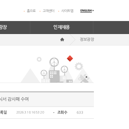
홈으로
고객센터
사이트맵
광장
인재채용
정보광장
공식서 감사패 수여
등록일
조회수
633
2026.3.18 16:53:20