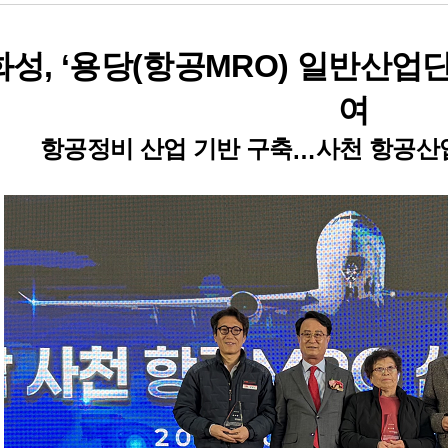
화성
용당
항공
일반산업
, ‘
(
MRO)
여
항공정비 산업 기반 구축
사천 항공산
…