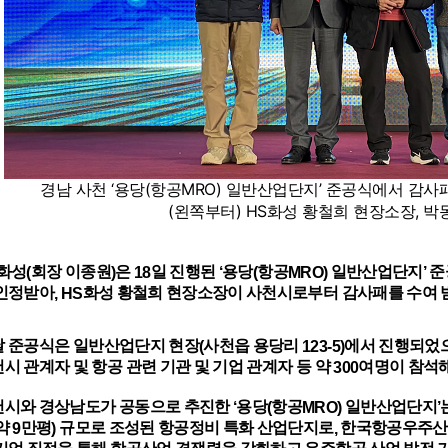
경남 사천 ‘용당(항공MRO) 일반산업단지’ 준공식에서 감사
(왼쪽부터) HS화성 황철희 현장소장, 박
화성
회장 이종원
은
일 진행된
용당
항공
일반산업단지
준
(
)
18
‘
(
MRO)
’
 인정받아
화성 황철희 현장소장이 사천시로부터 감사패를 수여 
, HS
날 준공식은 일반산업단지 현장
사천읍 용당리
에서 진행되었
(
123-5)
시 관계자 및 항공 관련 기관 및 기업 관계자 등 약
여명이 참석
300
천시와 경상남도가 공동으로 추진한
용당
항공
일반산업단지
‘
(
MRO)
’
약
만평
규모로 조성된 항공정비 특화 산업단지로
한국항공우주산
9
)
,
기업 집적을 통해 항공산업 경쟁력을 강화하고 우주항공 산업 발전 