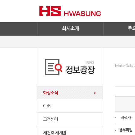
기술혁신
환경/신재생에
기업IR
철구사업
전자공고
PC사업
엔지니어링
회사소개
주
Make Soluti
화성소식
CI/BI
작성자
고객센터
첨부파일
재건축.재개발