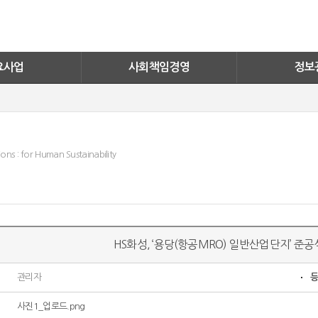
너지
화성자원봉사단
실적보기
활동소식
문의안내
ESG
FAQ
요사업
사회책임경영
정보
ons : for Human Sustainability
HS화성, ‘용당(항공MRO) 일반산업단지’ 준
관리자
사진1_업로드.png