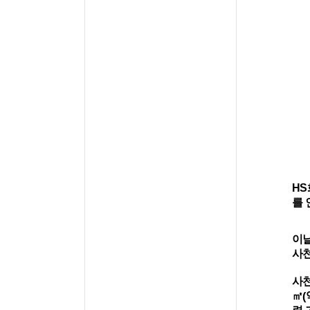
HS
를
이
사천
사
㎡
(
련 