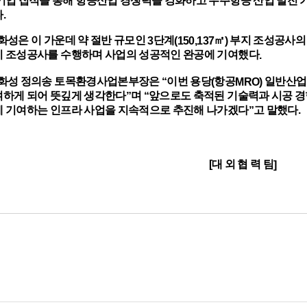
다
.
화성은 이 가운데 약 절반 규모인
단계
㎡
부지 조성공사의
3
(150,137
)
지 조성공사를 수행하며 사업의 성공적인 완공에 기여했다
.
화성 정의송 토목환경사업본부장은
이번 용당
항공
일반산업
“
(
MRO)
여하게 되어 뜻깊게 생각한다
며
앞으로도 축적된 기술력과 시공 경
”
“
 기여하는 인프라 사업을 지속적으로 추진해 나가겠다
고 말했다
.
”
대 외 협 력 팀
[
]