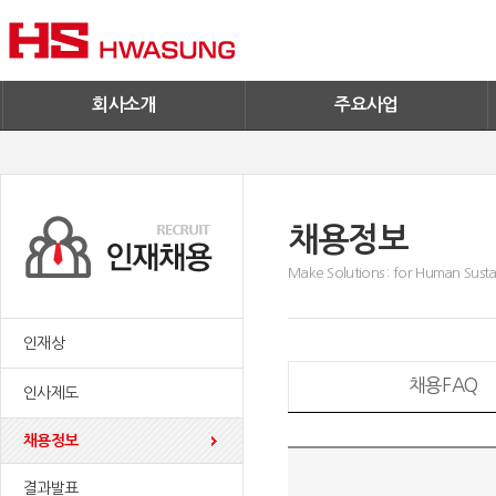
기술혁신
환경/신재생에너지
기업IR
철구사업
전자공고
PC사업
엔지니어링
회사소개
주요사업
채용정보
Make Solutions : for Human Sustai
인재상
채용FAQ
인사제도
채용정보
결과발표