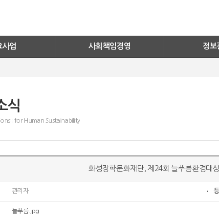
너지
화성자원봉사단
실적보기
활동소식
문의안내
ESG
FAQ
요사업
사회책임경영
정보
소식
ons : for Human Sustainability
화성장학문화재단, 제24회 늘푸름환경대상
관리자
늘푸름.jpg