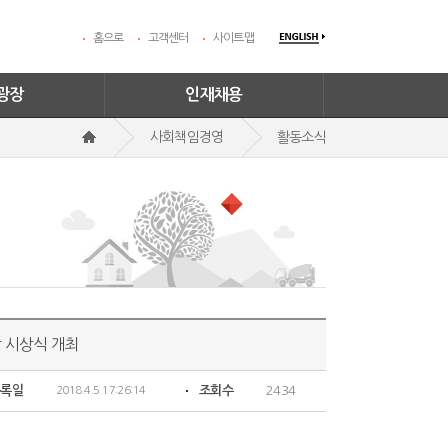
홈으로
고객센터
사이트맵
광장
인재채용
사회책임경영
활동소식
 시상식 개최
등록일
조회수
2434
2018.4.5 17:26:14