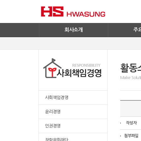
기술혁신
환경/신재생에
기업IR
철구사업
전자공고
PC사업
엔지니어링
회사소개
주
활동
Make Soluti
사회책임경영
윤리경영
작성자
인권경영
첨부파일
장학문화재단