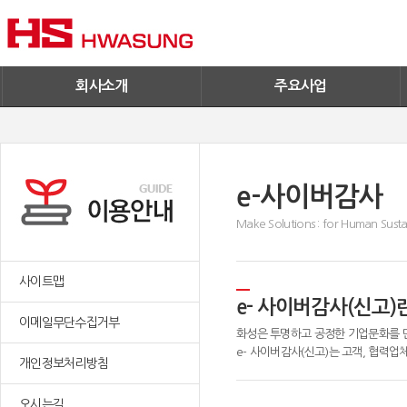
기술혁신
환경/신재생에너지
기업IR
철구사업
전자공고
PC사업
엔지니어링
회사소개
주요사업
e-사이버감사
Make Solutions : for Human Sustai
사이트맵
e- 사이버감사(신고)
이메일무단수집거부
화성은 투명하고 공정한 기업문화를 
e- 사이버감사(신고)는 고객, 협력업
개인정보처리방침
오시는길