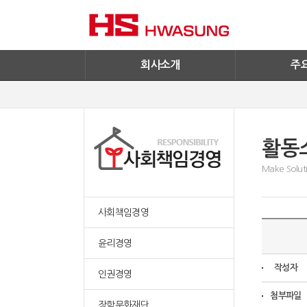
기술혁신
환경/신재생에
기업IR
철구사업
전자공고
PC사업
엔지니어링
회사소개
주
활동
Make Soluti
사회책임경영
윤리경영
작성자
인권경영
첨부파일
장학문화재단