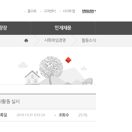
홈으로
고객센터
사이트맵
광장
인재채용
사회책임경영
활동소식
사활동 실시
등록일
조회수
2578
2018.10.31 8:53:24