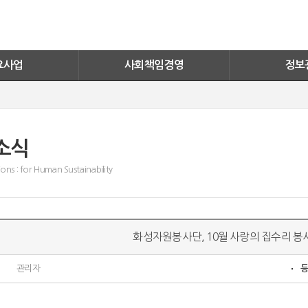
너지
화성자원봉사단
실적보기
활동소식
문의안내
ESG
FAQ
요사업
사회책임경영
정보
소식
ons : for Human Sustainability
화성자원봉사단, 10월 사랑의 집수리 봉
관리자