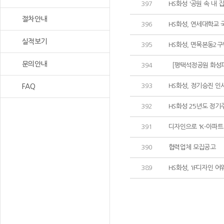
397
HS화성 '공원 속 내 
절차안내
396
HS화성, 연세대학교 
실적보기
395
HS화성, 면목본동2
문의안내
394
［평택석정공원 화성
393
HS화성, 정기승진 인
FAQ
392
HS화성 25년도 정기
391
디자인으로 'K-아파트 
390
협력업체 모집공고
389
HS화성, 'iF디자인 어