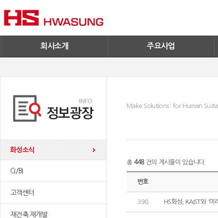
기술혁신
환경/신재생에너지
기업IR
철구사업
전자공고
PC사업
엔지니어링
회사소개
주요사업
Make Solutions : for Human Sustai
화성소식
총
448
건의 게시물이 있습니다.
CI/BI
번호
고객센터
398
HS화성, KAIST와 
재건축.재개발