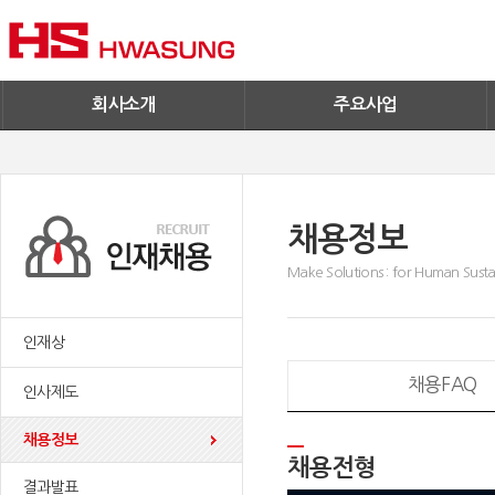
기술혁신
환경/신재생에너지
기업IR
철구사업
전자공고
PC사업
엔지니어링
회사소개
주요사업
채용정보
Make Solutions : for Human Sustai
인재상
채용FAQ
인사제도
채용정보
채용전형
결과발표