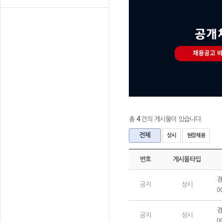
총
4
건의 게시물이 있습니다.
전체
상시
현장채용
번호
게시물타입
경
공지
상시
0
경
공지
상시
0