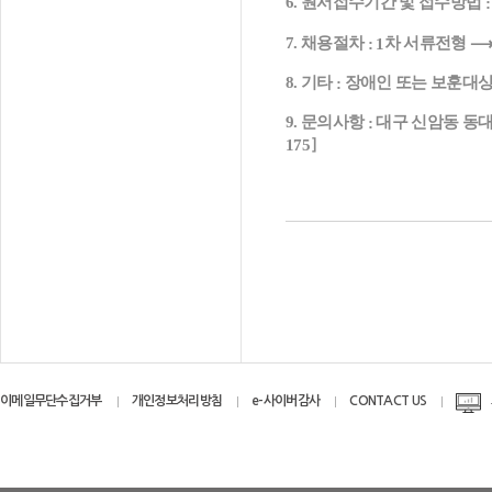
원서접수기간 및 접수방법
6.
:
채용절차
차 서류전형
7.
: 1
기타
장애인 또는 보훈대상
8.
:
문의사항
대구 신암동 동
9.
:
］
175
이메일무단수집거부
개인정보처리방침
e-사이버감사
CONTACT US