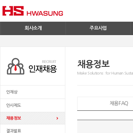
기술혁신
환경/신재생에너지
기업IR
철구사업
전자공고
PC사업
엔지니어링
회사소개
주요사업
채용정보
Make Solutions : for Human Sustai
인재상
채용FAQ
인사제도
채용정보
결과발표